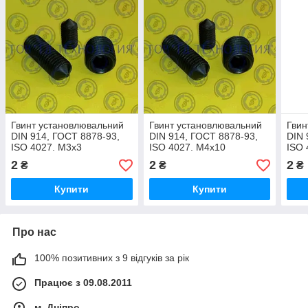
Гвинт установлювальний
Гвинт установлювальний
Гвин
DIN 914, ГОСТ 8878-93,
DIN 914, ГОСТ 8878-93,
DIN 
ISO 4027. М3х3
ISO 4027. М4х10
ISO 
2
2
2
₴
₴
₴
Купити
Купити
Про нас
100% позитивних з 9 відгуків за рік
Працює з 09.08.2011
м. Дніпро