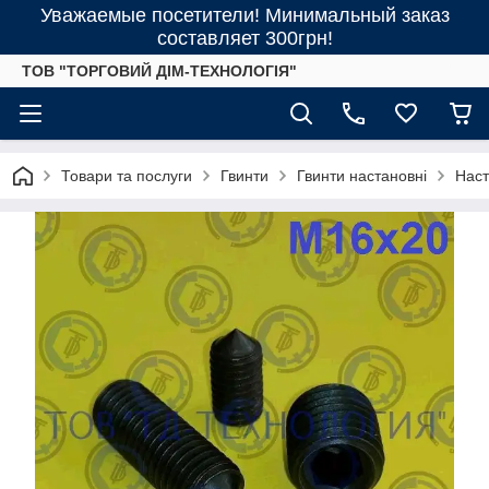
Уважаемые посетители! Минимальный заказ
составляет 300грн!
ТОВ "ТОРГОВИЙ ДІМ-ТЕХНОЛОГІЯ"
Товари та послуги
Гвинти
Гвинти настановні
Наст