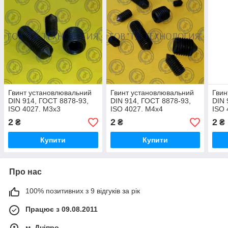
Гвинт установлювальний
Гвинт установлювальний
Гвин
DIN 914, ГОСТ 8878-93,
DIN 914, ГОСТ 8878-93,
DIN 
ISO 4027. М3х3
ISO 4027. М4х4
ISO 
2
2
2
₴
₴
₴
Купити
Купити
Про нас
100% позитивних з 9 відгуків за рік
Працює з 09.08.2011
м. Дніпро