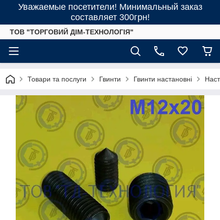
Уважаемые посетители! Минимальный заказ
составляет 300грн!
ТОВ "ТОРГОВИЙ ДІМ-ТЕХНОЛОГІЯ"
Товари та послуги
Гвинти
Гвинти настановні
Наст