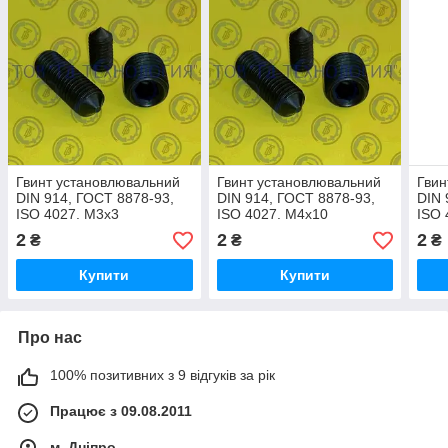
Гвинт установлювальний
Гвинт установлювальний
Гвин
DIN 914, ГОСТ 8878-93,
DIN 914, ГОСТ 8878-93,
DIN 
ISO 4027. М3х3
ISO 4027. М4х10
ISO 
2
2
2
₴
₴
₴
Купити
Купити
Про нас
100% позитивних з 9 відгуків за рік
Працює з 09.08.2011
м. Дніпро