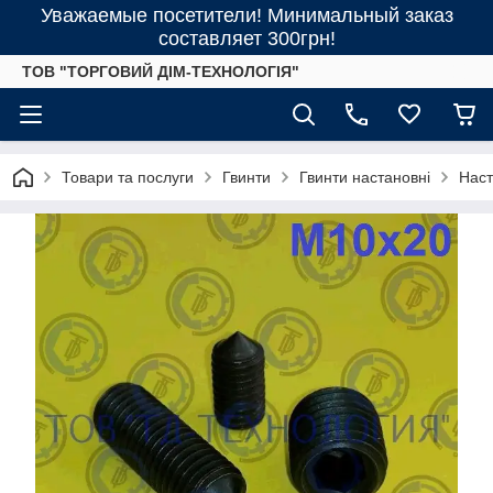
Уважаемые посетители! Минимальный заказ
составляет 300грн!
ТОВ "ТОРГОВИЙ ДІМ-ТЕХНОЛОГІЯ"
Товари та послуги
Гвинти
Гвинти настановні
Наст