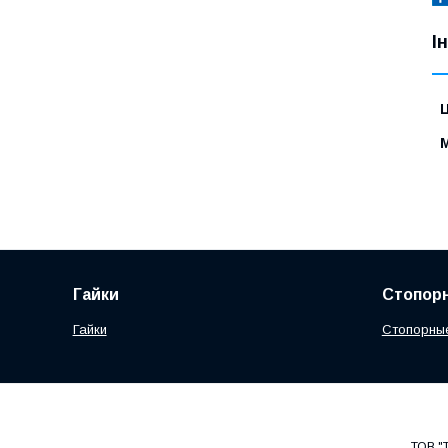
І
Ц
Гайки
Стопорн
Гайки
Стопорны