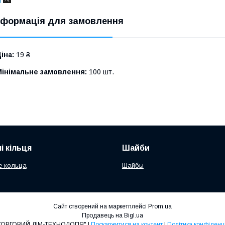
нформація для замовлення
іна:
19 ₴
Мінімальне замовлення:
100 шт.
і кільця
Шайби
е кольца
Шайбы
Сайт створений на маркетплейсі
Prom.ua
Продавець на Bigl.ua
ТОВ "ТОРГОВИЙ ДІМ-ТЕХНОЛОГІЯ" |
Поскаржитися на контент
|
Політика конфіденц