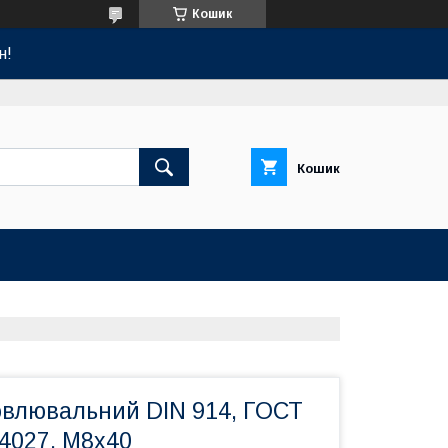
Кошик
н!
Кошик
овлювальний DIN 914, ГОСТ
 4027. М8х40