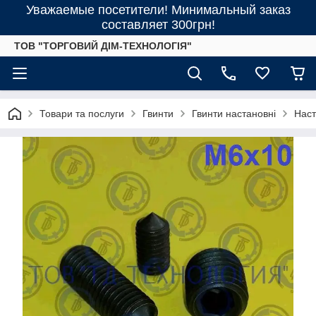
Уважаемые посетители! Минимальный заказ
составляет 300грн!
ТОВ "ТОРГОВИЙ ДІМ-ТЕХНОЛОГІЯ"
Товари та послуги
Гвинти
Гвинти настановні
Наст