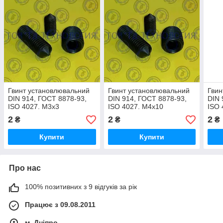
Гвинт установлювальний
Гвинт установлювальний
Гвин
DIN 914, ГОСТ 8878-93,
DIN 914, ГОСТ 8878-93,
DIN 
ISO 4027. М3х3
ISO 4027. М4х10
ISO 
2
2
2
₴
₴
₴
Купити
Купити
Про нас
100% позитивних з 9 відгуків за рік
Працює з 09.08.2011
м. Дніпро