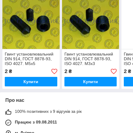
Гвинт установлювальний
Гвинт установлювальний
Гвин
DIN 914, ГОСТ 8878-93,
DIN 914, ГОСТ 8878-93,
DIN 
ISO 4027. М5х5
ISO 4027. М3х3
ISO 
2
2
2
₴
₴
₴
Купити
Купити
Про нас
100% позитивних з 9 відгуків за рік
Працює з 09.08.2011
м. Дніпро