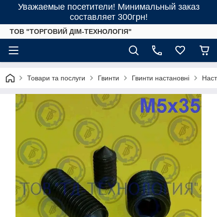
Уважаемые посетители! Минимальный заказ
составляет 300грн!
ТОВ "ТОРГОВИЙ ДІМ-ТЕХНОЛОГІЯ"
Товари та послуги
Гвинти
Гвинти настановні
Наст