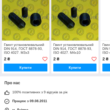
Гвинт установлювальний
Гвинт установлювальний
Гвин
DIN 914, ГОСТ 8878-93,
DIN 914, ГОСТ 8878-93,
DIN 
ISO 4027. М3х3
ISO 4027. М4х10
ISO 
2
2
2
₴
₴
₴
Купити
Купити
Про нас
100% позитивних з 9 відгуків за рік
Працює з 09.08.2011
м. Дніпро