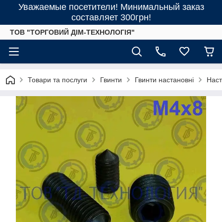
Уважаемые посетители! Минимальный заказ
составляет 300грн!
ТОВ "ТОРГОВИЙ ДІМ-ТЕХНОЛОГІЯ"
Товари та послуги
Гвинти
Гвинти настановні
Наст