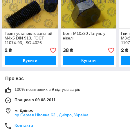
Гвинт установлювальний
Болт М10х20 Латунь у
Гвин
М4х5 DIN 913, ГОСТ
нікелі
М3х5
11074-93, ISO 4026.
1107
2
38
2
₴
₴
₴
Купити
Купити
Про нас
100% позитивних з 9 відгуків за рік
Працює з 09.08.2011
м. Дніпро
пр.Сергея Нігояна 62 , Дніпро, Україна
Контакти