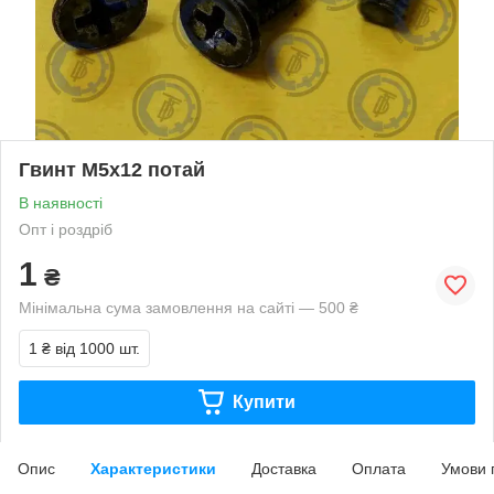
Гвинт М5х12 потай
В наявності
Опт і роздріб
1
₴
Мінімальна сума замовлення на сайті — 500 ₴
1 ₴
від 1000 шт.
Купити
Опис
Характеристики
Доставка
Оплата
Умови 