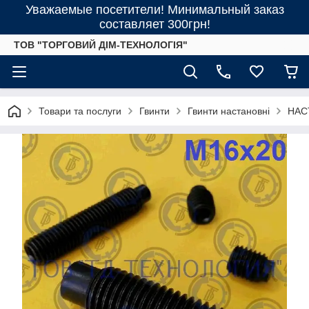
Уважаемые посетители! Минимальный заказ
составляет 300грн!
ТОВ "ТОРГОВИЙ ДІМ-ТЕХНОЛОГІЯ"
Товари та послуги
Гвинти
Гвинти настановні
НАСТ