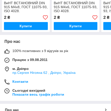
ВиНТ ВСТАНОВНИЙ DIN
ВиНТ ВСТАНОВНИЙ DIN
ВиН
915 М4х8, ГОСТ 11075-93,
915 М4х6, ГОСТ 11075-93,
915 
ISO 4028.
ISO 4028.
93, 
2
2
2
₴
₴
₴
Купити
Купити
Про нас
100% позитивних з 9 відгуків за рік
Працює з 09.08.2011
м. Дніпро
пр.Сергея Нігояна 62 , Дніпро, Україна
Контакти
Сьогодні вихідний
Показати весь графік роботи
Про нас