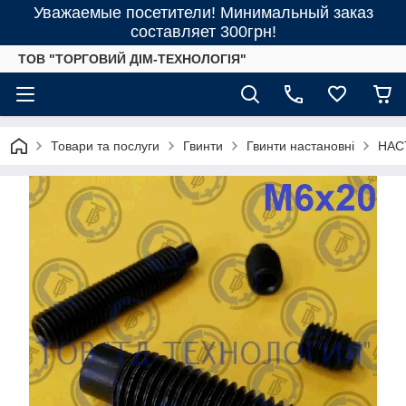
Уважаемые посетители! Минимальный заказ
составляет 300грн!
ТОВ "ТОРГОВИЙ ДІМ-ТЕХНОЛОГІЯ"
Товари та послуги
Гвинти
Гвинти настановні
НАСТ