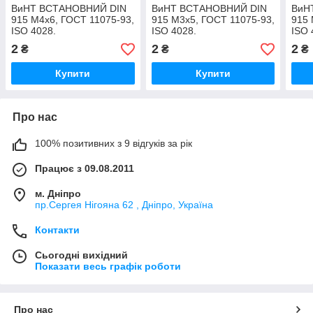
ВиНТ ВСТАНОВНИЙ DIN
ВиНТ ВСТАНОВНИЙ DIN
ВиН
915 М4х6, ГОСТ 11075-93,
915 М3х5, ГОСТ 11075-93,
915 
ISO 4028.
ISO 4028.
ISO 
2
2
2
₴
₴
₴
Купити
Купити
Про нас
100% позитивних з 9 відгуків за рік
Працює з 09.08.2011
м. Дніпро
пр.Сергея Нігояна 62 , Дніпро, Україна
Контакти
Сьогодні вихідний
Показати весь графік роботи
Про нас