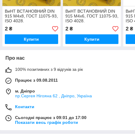
ВиНТ ВСТАНОВНИЙ DIN
ВиНТ ВСТАНОВНИЙ DIN
ВиН
915 М4х8, ГОСТ 11075-93,
915 М4х6, ГОСТ 11075-93,
915 
ISO 4028.
ISO 4028.
ISO 
2
2
2
₴
₴
₴
Купити
Купити
Про нас
100% позитивних з 9 відгуків за рік
Працює з 09.08.2011
м. Дніпро
пр.Сергея Нігояна 62 , Дніпро, Україна
Контакти
Сьогодні працює з 09:01 до 17:00
Показати весь графік роботи