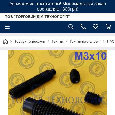
Уважаемые посетители! Минимальный заказ
составляет 300грн!
ТОВ "ТОРГОВИЙ ДІМ-ТЕХНОЛОГІЯ"
Товари та послуги
Гвинти
Гвинти настановні
НАСТ