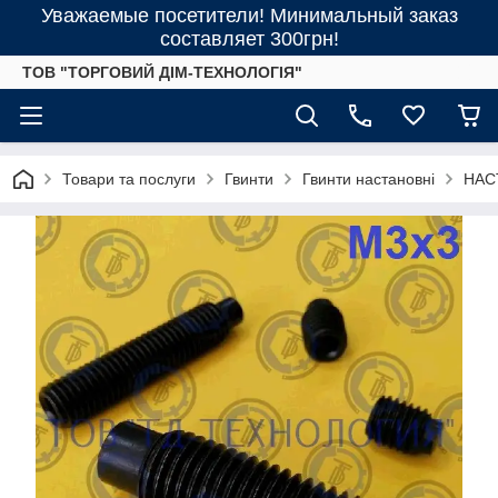
Уважаемые посетители! Минимальный заказ
составляет 300грн!
ТОВ "ТОРГОВИЙ ДІМ-ТЕХНОЛОГІЯ"
Товари та послуги
Гвинти
Гвинти настановні
НАСТ