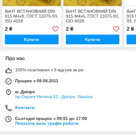
ВиНТ ВСТАНОВНИЙ DIN
ВиНТ ВСТАНОВНИЙ DIN
ВиН
915 М4х8, ГОСТ 11075-93,
915 М4х6, ГОСТ 11075-93,
915 
ISO 4028.
ISO 4028.
93, 
2
2
2
₴
₴
₴
Купити
Купити
Про нас
100% позитивних з 9 відгуків за рік
Працює з 09.08.2011
м. Дніпро
пр.Сергея Нігояна 62 , Дніпро, Україна
Контакти
Сьогодні працює з 09:01 до 17:00
Показати весь графік роботи