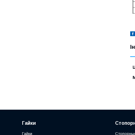
І
Ц
Гайки
Стопорн
Гайки
Стопорны