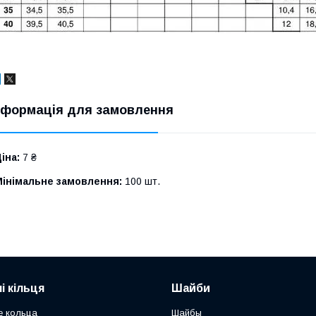
нформація для замовлення
іна:
7 ₴
Мінімальне замовлення:
100 шт.
і кільця
Шайби
е кольца
Шайбы