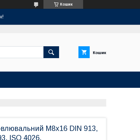
Кошик
н!
Кошик
овлювальний М8х16 DIN 913,
3, ISO 4026.