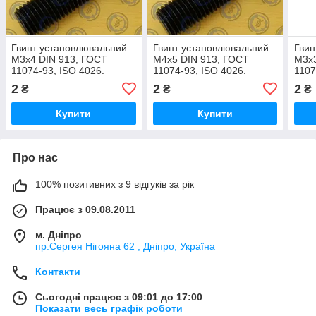
Гвинт установлювальний
Гвинт установлювальний
Гвин
М3х4 DIN 913, ГОСТ
М4х5 DIN 913, ГОСТ
М3х3
11074-93, ISO 4026.
11074-93, ISO 4026.
1107
2
2
2
₴
₴
₴
Купити
Купити
Про нас
100% позитивних з 9 відгуків за рік
Працює з 09.08.2011
м. Дніпро
пр.Сергея Нігояна 62 , Дніпро, Україна
Контакти
Сьогодні працює з 09:01 до 17:00
Показати весь графік роботи