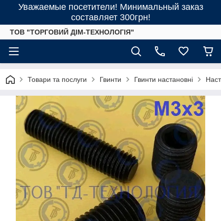
Уважаемые посетители! Минимальный заказ
составляет 300грн!
ТОВ "ТОРГОВИЙ ДІМ-ТЕХНОЛОГІЯ"
Товари та послуги
Гвинти
Гвинти настановні
Наст