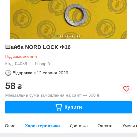
Шайба NORD LOCK Ф16
Під замовлення
Код: 04059
Роздріб
Відправка з
12 серпня 2026
58
₴
Мінімальна сума замовлення на сайті — 500 ₴
Купити
Опис
Характеристики
Доставка
Оплата
Умови 