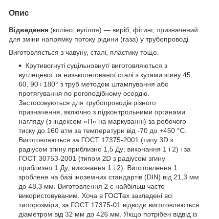
Опис
Відведення
(коліно, вугілля) — виріб, фітинг, призначений
для зміни напрямку потоку рідини (газа) у трубопроводі.
Виготовляється з чавуну, сталі, пластику тощо.
Крутивогнуті суцільновнуті виготовляються з
вуглецевої та низьколегованої сталі з кутами згину 45,
60, 90 і 180° з труб методом штампування або
протягування по рогоподібному осердю.
Застосовуються для трубопроводів різного
призначення, включно з підконтрольними органами
нагляду (з індексом «П» на маркуванні) за робочого
тиску до 160 атм за температури від -70 до +450 °C.
Виготовляються за ГОСТ 17375-2001 (типу 3D з
радіусом згину приблизно 1,5 Ду; виконання 1 і 2) і за
ГОСТ 30753-2001 (типом 2D з радіусом згину
приблизно 1 Ду; виконання 1 і 2). Виготовлення 1
зроблене на базі іноземних стандартів (DIN) від 21,3 мм
до 48,3 мм. Виготовлення 2 є найбільш часто
використовуваним. Хоча в ГОСТах закладені всі
типорозміри, за ГОСТ 17375-01 відводи виготовляються
діаметром від 32 мм до 426 мм. Якщо потрібен відвід із