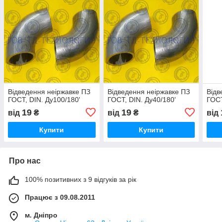
Відведення неіржавке ПЗ
Відведення неіржавке ПЗ
Відв
ГОСТ, DIN. Ду100/180'
ГОСТ, DIN. Ду40/180'
ГОСТ
19
19
від
₴
від
₴
від
Купити
Купити
Про нас
100% позитивних з 9 відгуків за рік
Працює з 09.08.2011
м. Дніпро