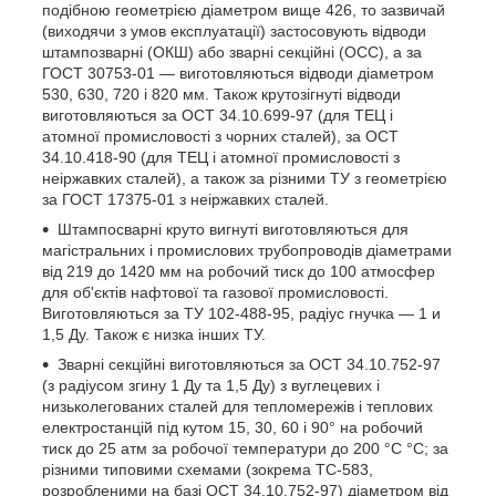
подібною геометрією діаметром вище 426, то зазвичай
(виходячи з умов експлуатації) застосовують відводи
штампозварні (ОКШ) або зварні секційні (ОСС), а за
ГОСТ 30753-01 — виготовляються відводи діаметром
530, 630, 720 і 820 мм. Також крутозігнуті відводи
виготовляються за ОСТ 34.10.699-97 (для ТЕЦ і
атомної промисловості з чорних сталей), за ОСТ
34.10.418-90 (для ТЕЦ і атомної промисловості з
неіржавких сталей), а також за різними ТУ з геометрією
за ГОСТ 17375-01 з неіржавких сталей.
Штампосварні круто вигнуті виготовляються для
магістральних і промислових трубопроводів діаметрами
від 219 до 1420 мм на робочий тиск до 100 атмосфер
для об'єктів нафтової та газової промисловості.
Виготовляються за ТУ 102-488-95, радіус гнучка — 1 и
1,5 Ду. Також є низка інших ТУ.
Зварні секційні виготовляються за ОСТ 34.10.752-97
(з радіусом згину 1 Ду та 1,5 Ду) з вуглецевих і
низьколегованих сталей для тепломережів і теплових
електростанцій під кутом 15, 30, 60 і 90° на робочий
тиск до 25 атм за робочої температури до 200 °C °C; за
різними типовими схемами (зокрема ТС-583,
розробленими на базі ОСТ 34.10.752-97) діаметром від