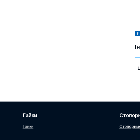
І
Ц
Гайки
Стопорн
Гайки
Стопорны