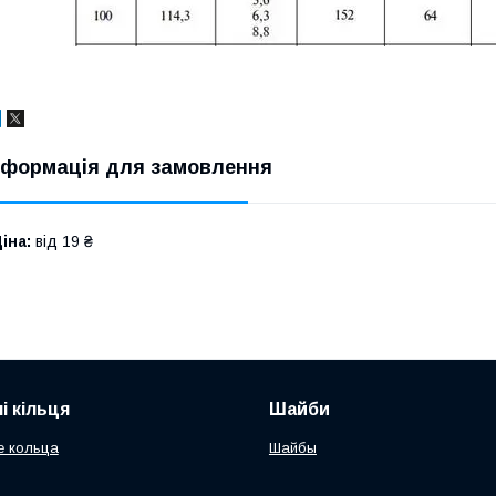
нформація для замовлення
іна:
від 19 ₴
і кільця
Шайби
е кольца
Шайбы