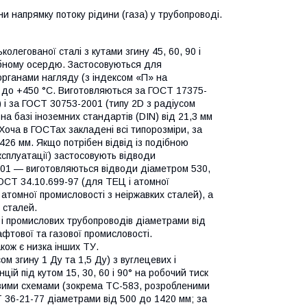
ни напрямку потоку рідини (газа) у трубопроводі.
олегованої сталі з кутами згину 45, 60, 90 і
ібному осердю. Застосовуються для
органами нагляду (з індексом «П» на
0 до +450 °C. Виготовляються за ГОСТ 17375-
) і за ГОСТ 30753-2001 (типу 2D з радіусом
на базі іноземних стандартів (DIN) від 21,3 мм
Хоча в ГОСТах закладені всі типорозміри, за
26 мм. Якщо потрібен відвід із подібною
ксплуатації) застосовують відводи
-01 — виготовляються відводи діаметром 530,
 ОСТ 34.10.699-97 (для ТЕЦ і атомної
атомної промисловості з неіржавких сталей), а
 сталей.
 і промислових трубопроводів діаметрами від
фтової та газової промисловості.
кож є низка інших ТУ.
м згину 1 Ду та 1,5 Ду) з вуглецевих і
ій під кутом 15, 30, 60 і 90° на робочий тиск
овими схемами (зокрема ТС-583, розробленими
 36-21-77 діаметрами від 500 до 1420 мм; за