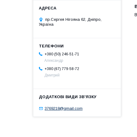
В
пр.Сергея Нігояна 62, Дніпро,
Україна
+380 (50) 246-51-71
Александр
+380 (67) 779-58-72
Дмитрий
3769218@gmail.com