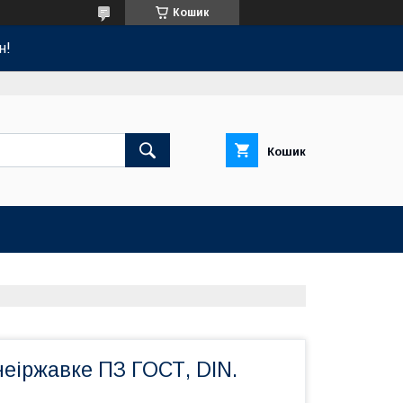
Кошик
н!
Кошик
еіржавке ПЗ ГОСТ, DIN.