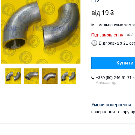
від
19 ₴
Мінімальна сума замов
Під замовлення
Код
Відправка з 21 се
Купити
+380 (50) 246-51-71
Александр
повернення товару п