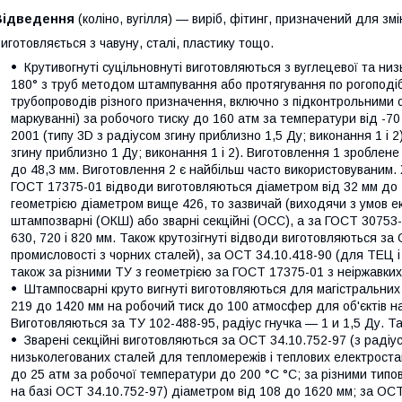
Відведення
(коліно, вугілля) — виріб, фітинг, призначений для змі
иготовляється з чавуну, сталі, пластику тощо.
Крутивогнуті суцільновнуті виготовляються з вуглецевої та низьк
180° з труб методом штампування або протягування по рогопод
трубопроводів різного призначення, включно з підконтрольними 
маркуванні) за робочого тиску до 160 атм за температури від -7
2001 (типу 3D з радіусом згину приблизно 1,5 Ду; виконання 1 і 2
згину приблизно 1 Ду; виконання 1 і 2). Виготовлення 1 зроблене 
до 48,3 мм. Виготовлення 2 є найбільш часто використовуваним. 
ГОСТ 17375-01 відводи виготовляються діаметром від 32 мм до 4
геометрією діаметром вище 426, то зазвичай (виходячи з умов е
штампозварні (ОКШ) або зварні секційні (ОСС), а за ГОСТ 30753
630, 720 і 820 мм. Також крутозігнуті відводи виготовляються за
промисловості з чорних сталей), за ОСТ 34.10.418-90 (для ТЕЦ і 
також за різними ТУ з геометрією за ГОСТ 17375-01 з неіржавких
Штампосварні круто вигнуті виготовляються для магістральних
219 до 1420 мм на робочий тиск до 100 атмосфер для об'єктів на
Виготовляються за ТУ 102-488-95, радіус гнучка — 1 и 1,5 Ду. Та
Зварені секційні виготовляються за ОСТ 34.10.752-97 (з радіусо
низьколегованих сталей для тепломережів і теплових електростанц
до 25 атм за робочої температури до 200 °C °C; за різними тип
на базі ОСТ 34.10.752-97) діаметром від 108 до 1620 мм; за ОСТ