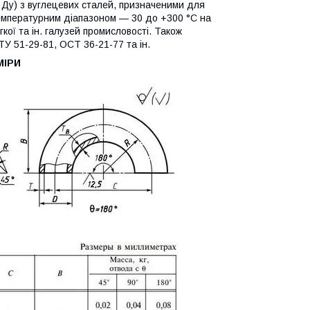
5 Ду) з вуглецевих сталей, призначеними для
температурним діапазоном — 30 до +300 °C на
гкої та ін. галузей промисловості. Також
ТУ 51-29-81, ОСТ 36-21-77 та ін.
МІРИ