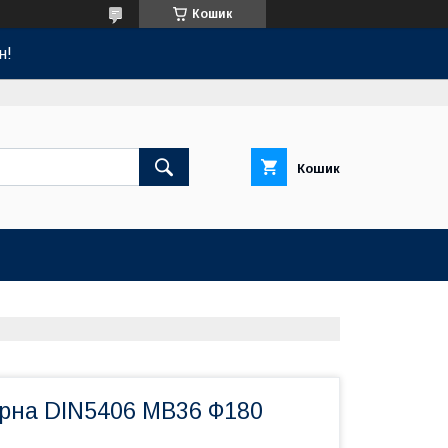
Кошик
н!
Кошик
рна DIN5406 MB36 Ф180