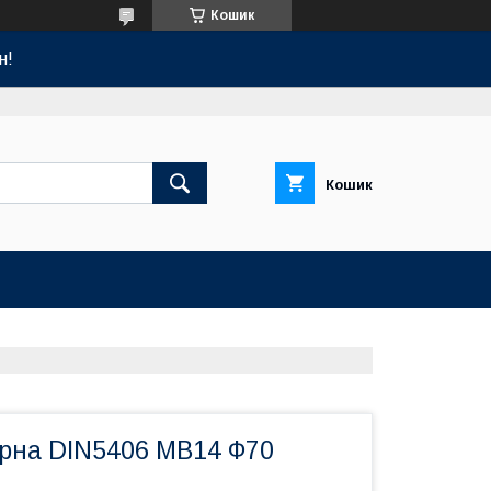
Кошик
н!
Кошик
рна DIN5406 MB14 Ф70