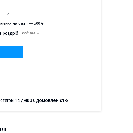
лення на сайті — 500 ₴
в роздріб
Код:
08030
ротягом 14 днів
за домовленістю
ЛІ!