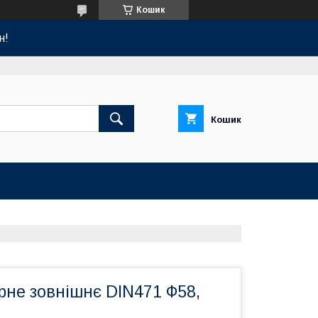
Кошик
н!
Кошик
рне зовнішнє DIN471 Ф58,