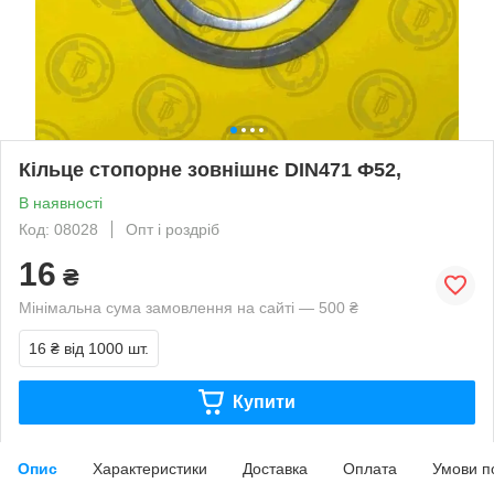
Кільце стопорне зовнішнє DIN471 Ф52,
В наявності
Код: 08028
Опт і роздріб
16
₴
Мінімальна сума замовлення на сайті — 500 ₴
16 ₴
від 1000 шт.
Купити
Опис
Характеристики
Доставка
Оплата
Умови п