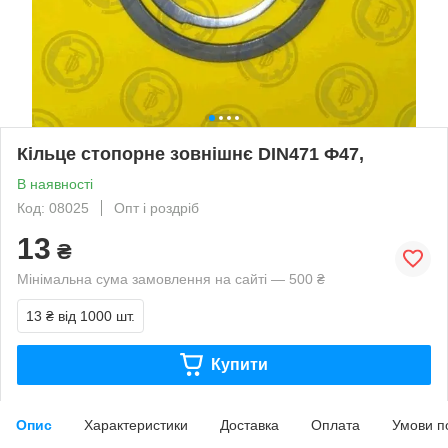
Кільце стопорне зовнішнє DIN471 Ф47,
В наявності
Код: 08025
Опт і роздріб
13
₴
Мінімальна сума замовлення на сайті — 500 ₴
13 ₴
від 1000 шт.
Купити
Опис
Характеристики
Доставка
Оплата
Умови п