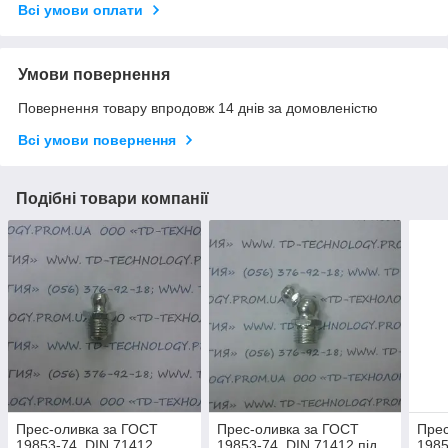
Всі умови оплати
Умови повернення
Повернення товару впродовж 14 днів за домовленістю
Всі умови повернення
Подібні товари компанії
Прес-оливка за ГОСТ
Прес-оливка за ГОСТ
Прес
19853-74, DIN 71412
19853-74, DIN 71412 під
1985