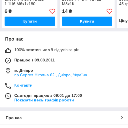
1.1Ц6 М6х1х180
М8х1К
45 г
6
14
₴
₴
Цін
Купити
Купити
Про нас
100% позитивних з 9 відгуків за рік
Працює з 09.08.2011
м. Дніпро
пр.Сергея Нігояна 62 , Дніпро, Україна
Контакти
Сьогодні працює з 09:01 до 17:00
Показати весь графік роботи
Про нас