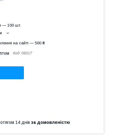
 — 100 шт.
и
лення на сайті — 500 ₴
оптом
Код:
06017
ротягом 14 днів
за домовленістю