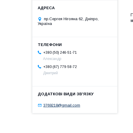
П
пр.Сергея Нігояна 62, Дніпро,
м
Україна
+380 (50) 246-51-71
Александр
+380 (67) 779-58-72
Дмитрий
3769218@gmail.com