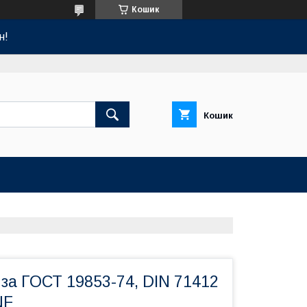
Кошик
н!
Кошик
за ГОСТ 19853-74, DIN 71412
NF