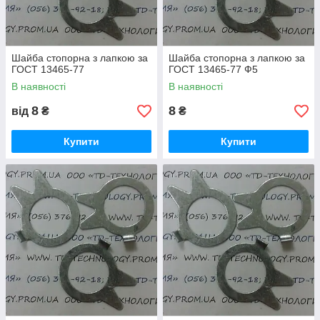
Шайба стопорна з лапкою за
Шайба стопорна з лапкою за
ГОСТ 13465-77
ГОСТ 13465-77 Ф5
В наявності
В наявності
8
8
від
₴
₴
Купити
Купити