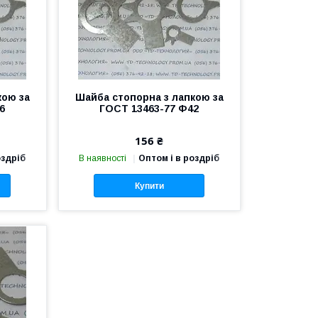
кою за
Шайба стопорна з лапкою за
6
ГОСТ 13463-77 Ф42
156 ₴
оздріб
В наявності
Оптом і в роздріб
Купити