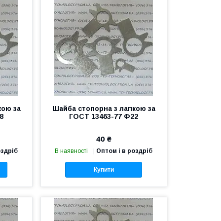
кою за
Шайба стопорна з лапкою за
8
ГОСТ 13463-77 Ф22
40 ₴
оздріб
В наявності
Оптом і в роздріб
Купити