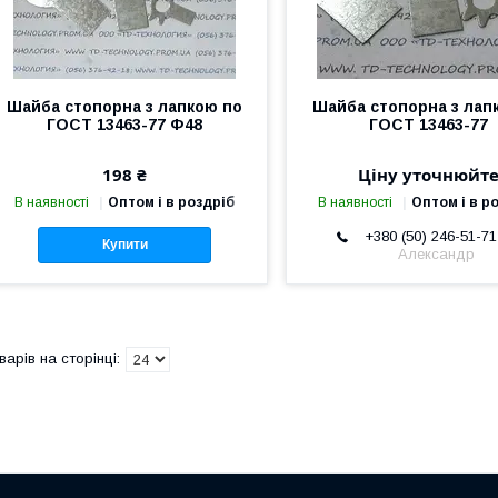
Шайба стопорна з лапкою по
Шайба стопорна з лап
ГОСТ 13463-77 Ф48
ГОСТ 13463-77
198 ₴
Ціну уточнюйт
В наявності
Оптом і в роздріб
В наявності
Оптом і в р
+380 (50) 246-51-71
Купити
Александр