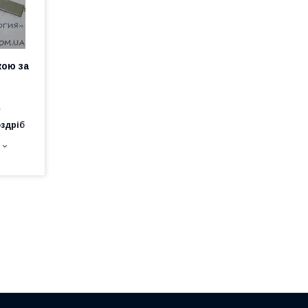
кою за
е
оздріб