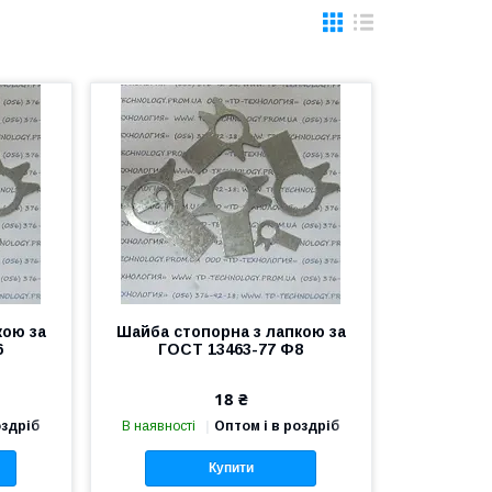
кою за
Шайба стопорна з лапкою за
6
ГОСТ 13463-77 Ф8
18 ₴
оздріб
В наявності
Оптом і в роздріб
Купити