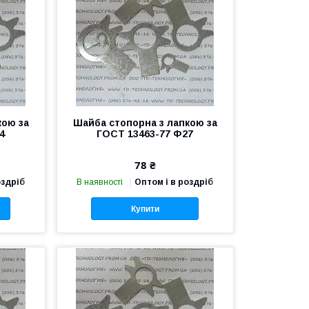
кою за
Шайба стопорна з лапкою за
4
ГОСТ 13463-77 Ф27
78 ₴
оздріб
В наявності
Оптом і в роздріб
Купити