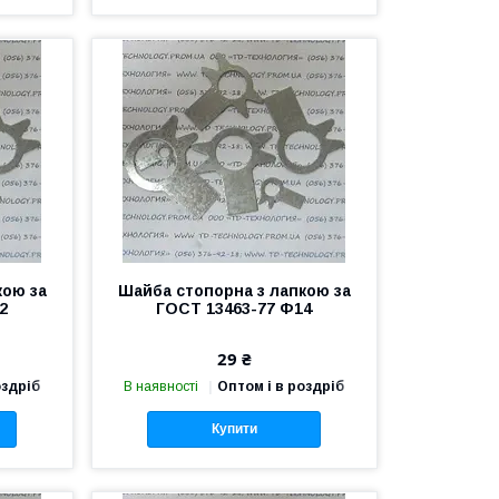
кою за
Шайба стопорна з лапкою за
2
ГОСТ 13463-77 Ф14
29 ₴
оздріб
В наявності
Оптом і в роздріб
Купити