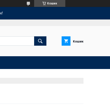
Кошик
н!
Кошик